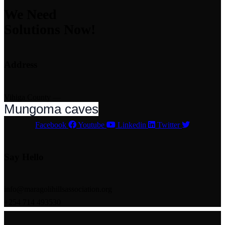
We Need
Solutions Now!
Address
Vihiga County —
Mungoma caves
Facebook
Youtube
Linkedin
Twitter
Say Hello
info@maragolihillsassociation.org
+254 714 493530