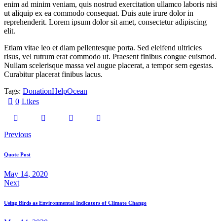
enim ad minim veniam, quis nostrud exercitation ullamco laboris nisi
ut aliquip ex ea commodo consequat. Duis aute irure dolor in
reprehenderit. Lorem ipsum dolor sit amet, consectetur adipiscing
elit.
Etiam vitae leo et diam pellentesque porta. Sed eleifend ultricies
risus, vel rutrum erat commodo ut. Praesent finibus congue euismod.
Nullam scelerisque massa vel augue placerat, a tempor sem egestas.
Curabitur placerat finibus lacus.
Tags:
Donation
Help
Ocean
0
Likes
Post
Previous
navigation
Quote Post
May 14, 2020
Next
Using Birds as Environmental Indicators of Climate Change